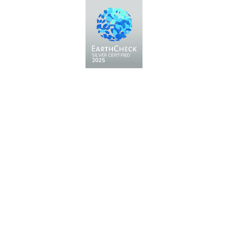
Messe Bozen AG
Messeplatz 1 —
39100 Bozen BZ
Tel.
+39 0471 516000
Fax.
+39 0471 516111
info@fieramesse.com
fieramesse.bz@pec.it