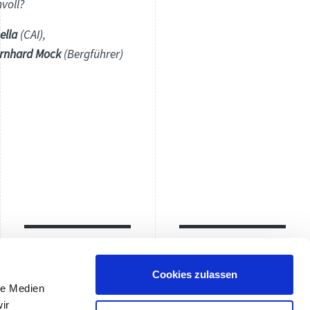
voll?
ella
(CAI),
rnhard Mock
(Bergführer)
Kontakt
Anreise
Cookies zulassen
le Medien
ir