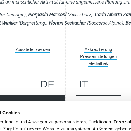
ß an menschlicher Aktivität für eine angemessene Planung sinn
für Geologie),
Pierpaolo Macconi
(Zivilschutz),
Carlo Alberto Zan
t Winkler
(Bergrettung),
Florian Seebacher
(Soccorso Alpino),
Be
Aussteller werden
Akkreditierung
Pressemitteilungen
Mediathek
DE
IT
Messe Bozen AG
t Cookies
Messeplatz 1 —
39100 Bozen BZ
 Inhalte und Anzeigen zu personalisieren, Funktionen für sozia
er up-to-date, erhalte im
e Zugriffe auf unsere Website zu analysieren. Außerdem geben w