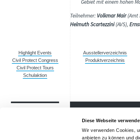
Gebiet mit einem hohen Ma
Teilnehmer:
Volkmar Mair
(Amt 
Helmuth Scartezzini
(AVS),
Erns
Highlight Events
Ausstellerverzeichnis
Civil Protect Congress
Produktverzeichnis
Civil Protect Tours
Schulaktion
Diese Webseite verwende
Newsletter
Wir verwenden Cookies, um
Bleibe über unsere Events imm
anbieten zu können und di