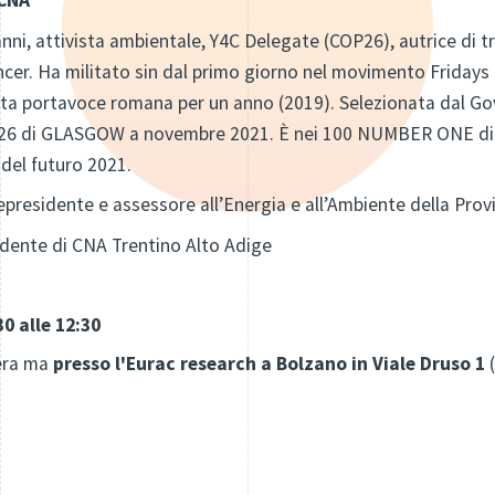
anni, attivista ambientale, Y4C Delegate (COP26), autrice di tr
ncer. Ha militato sin dal primo giorno nel movimento Fridays 
tata portavoce romana per un anno (2019). Selezionata dal G
OP26 di GLASGOW a novembre 2021. È nei 100 NUMBER ONE di F
r del futuro 2021.
epresidente e assessore all’Energia e all’Ambiente della Pr
idente di CNA Trentino Alto Adige
30 alle 12:30
iera ma
presso l'Eurac research a Bolzano in Viale Druso 1
(