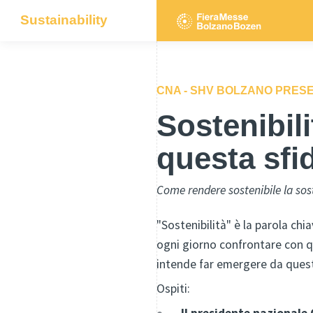
Sustainability
CNA - SHV BOLZANO PRES
Sostenibil
questa sfi
Come rendere sostenibile la sost
"Sostenibilità" è la parola chi
ogni giorno confrontare con qu
intende far emergere da que
Ospiti:
Il presidente nazionale