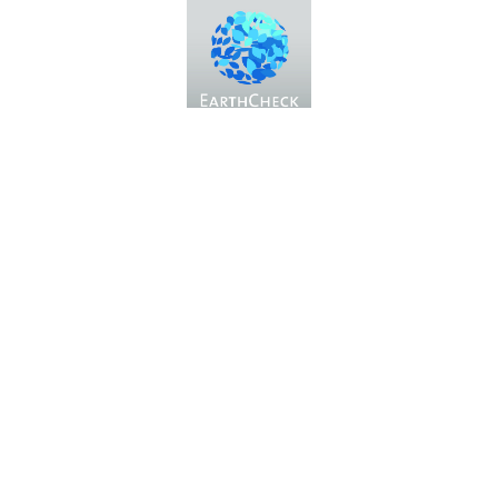
Fiera Bolzano Spa
Piazza Fiera 1 —
39100 Bolzano BZ
Tel.
+39 0471 516000
Fax.
+39 0471 516111
info@fieramesse.com
fieramesse.bz@pec.it