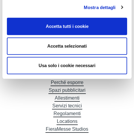
Bilancio 2025
Mostra dettagli
I nostri settori
Le nostre fiere & eventi
Accetta tutti i cookie
Eventi nel Quartiere
Perché visitare
Come arrivare
Accetta selezionati
Treni e autobus gratis
Gastronomia
Usa solo i cookie necessari
Alberghi
Baby Pit Stop
Perché esporre
Spazi pubblicitari
Allestimenti
Servizi tecnici
Regolamenti
Locations
FieraMesse Studios