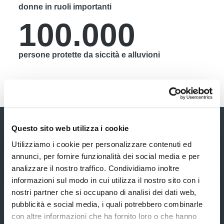
donne in ruoli importanti
100.000
persone protette da siccità e alluvioni
Il nostro obiettivo è ora
Questo sito web utilizza i cookie
di ingrandire questa
Utilizziamo i cookie per personalizzare contenuti ed
annunci, per fornire funzionalità dei social media e per
foresta!
analizzare il nostro traffico. Condividiamo inoltre
informazioni sul modo in cui utilizza il nostro sito con i
E aiutare con continuità le comunità di San
nostri partner che si occupano di analisi dei dati web,
Juan de Limay a costruirsi un futuro migliore.
pubblicità e social media, i quali potrebbero combinarle
con altre informazioni che ha fornito loro o che hanno
Vuoi farlo assieme a noi? Scopri i dettagli del