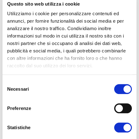
Questo sito web utilizza i cookie
cosiddetti "unicorni", le startup più
Utilizziamo i cookie per personalizzare contenuti ed
innovative con il miglior potenziale di
annunci, per fornire funzionalità dei social media e per
successo futuro.
analizzare il nostro traffico. Condividiamo inoltre
Non lasciarti sfidare da nessuno:
la tua
informazioni sul modo in cui utilizza il nostro sito con i
nostri partner che si occupano di analisi dei dati web,
organizzazione ha tutto quello che
pubblicità e social media, i quali potrebbero combinarle
serve: personale, gerarchia, processi.
con altre informazioni che ha fornito loro o che hanno
Non lasciarti fermare dalla burocrazia.
raccolto dal suo utilizzo dei loro servizi.
Non pretendere un prodotto perfetto
Selezione
dal primo giorno:
i veri grandi
Necessari
del
imprenditori sono creativi e iniziano in
consenso
piccolo, con quello che hanno in casa.
Preferenze
Assicurati di attenerti al tuo piano di
bilancio annuale:
non avere fretta,
Statistiche
rispetta sempre il budget per evitare