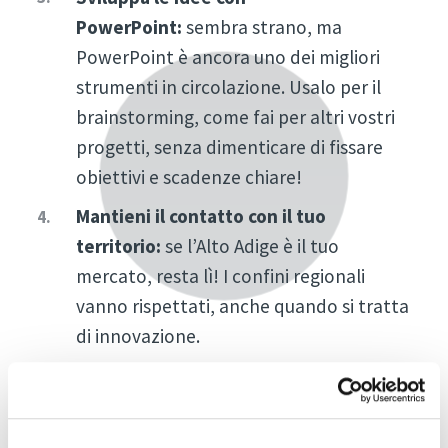
PowerPoint:
sembra strano, ma
PowerPoint è ancora uno dei migliori
strumenti in circolazione. Usalo per il
brainstorming, come fai per altri vostri
progetti, senza dimenticare di fissare
obiettivi e scadenze chiare!
Mantieni il contatto con il tuo
territorio:
se l’Alto Adige è il tuo
mercato, resta lì! I confini regionali
vanno rispettati, anche quando si tratta
di innovazione.
Aspira al "nuovo Instagram":
l’asticella
va posta in alto! Come innovatore,
dovresti sempre essere alla ricerca dei