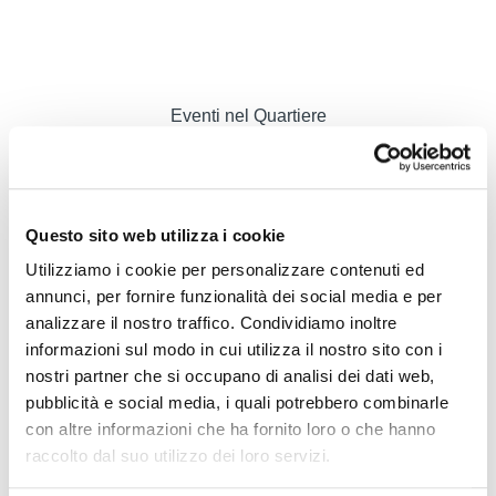
Eventi nel Quartiere
Le nostre fiere & eventi
H1 Eventspace
I padiglioni
Startbase FieraMesse
Questo sito web utilizza i cookie
Lounge Alto Adige
Utilizziamo i cookie per personalizzare contenuti ed
Ristoranti Forst
annunci, per fornire funzionalità dei social media e per
MEC
analizzare il nostro traffico. Condividiamo inoltre
Gli Studios
informazioni sul modo in cui utilizza il nostro sito con i
Prenota subito
nostri partner che si occupano di analisi dei dati web,
pubblicità e social media, i quali potrebbero combinarle
FAQ
con altre informazioni che ha fornito loro o che hanno
Organizza un evento
raccolto dal suo utilizzo dei loro servizi.
Regolamenti
Ballo di maturità