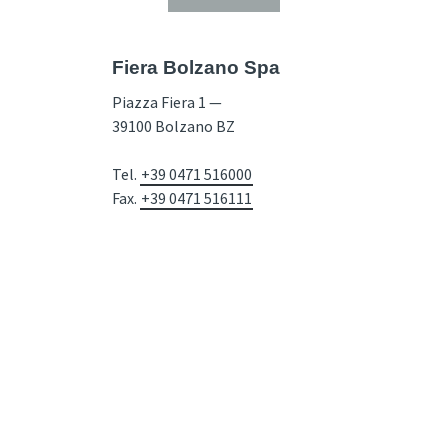
Fiera Bolzano Spa
Piazza Fiera 1 —
39100 Bolzano BZ
Tel.
+39 0471 516000
Fax.
+39 0471 516111
info@fieramesse.com
fieramesse.bz@pec.it
Dichiarazione di Accessibilità