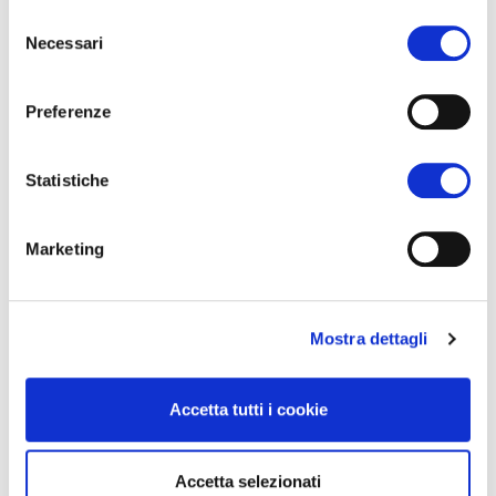
Selezione
Eventi aziendali
Necessari
del
FAQ
consenso
Perché visitare
Piantina quartiere
Preferenze
Come arrivare
Gastronomia
Statistiche
Alberghi
Marketing
Mostra dettagli
DE
Accetta tutti i cookie
Accetta selezionati