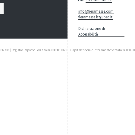
info@fieramesse.com
fieramesse.bz@pec.it
Dichiarazione di
Accessibilità
UBM70N | Registro Imprese Bolzano nr. 00098110216 | Capitale Sociale interamente versato 24.050.00