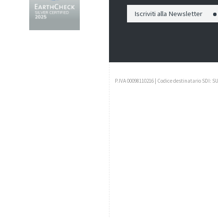
Iscriviti alla Newsletter
P.IVA 00098110216 | Codice destinatario SDI: S