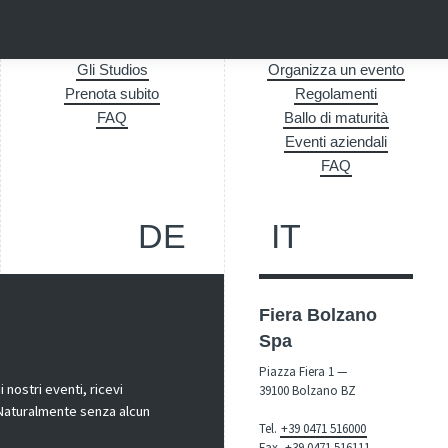
Gli Studios
Organizza un evento
Prenota subito
Regolamenti
FAQ
Ballo di maturità
Eventi aziendali
FAQ
DE
IT
Fiera Bolzano
Spa
Piazza Fiera 1 —
nostri eventi, ricevi
39100 Bolzano BZ
! Naturalmente senza alcun
Tel.
+39 0471 516000
Fax.
+39 0471 516111