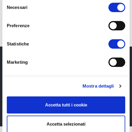
Selezione
Necessari
del
IT
consenso
Preferenze
Statistiche
Marketing
Newsletter
Rimani sempre aggiornata*o sui nostri eventi, ricevi
Mostra dettagli
informazioni utili in anteprima! Naturalmente senza
alcun costo.
Accetta tutti i cookie
Iscriviti alla Newsletter
Accetta selezionati