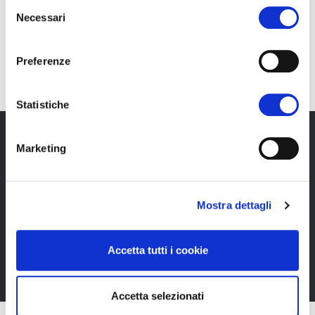
Selezione
Necessari
del
IT
consenso
Preferenze
Statistiche
Marketing
Newsletter
Rimani sempre aggiornata*o sui nostri eventi, ricevi
Mostra dettagli
informazioni utili in anteprima! Naturalmente senza
alcun costo.
Accetta tutti i cookie
Iscriviti alla Newsletter
Accetta selezionati