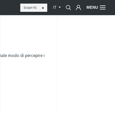
MENU
Scopri H1
IT
nale modo di percepire i