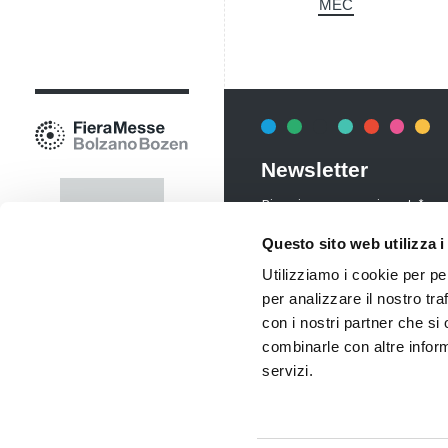
MEC
Newsletter
Rimani sempre aggiornata*o sui 
informazioni utili in anteprima
Questo sito web utilizza i
costo.
Utilizziamo i cookie per pe
Iscriviti alla Newsletter
per analizzare il nostro tra
con i nostri partner che si
combinarle con altre inform
servizi.
P.IVA 00098110216 | Codice destinatario SDI: S