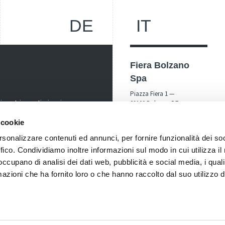
DE
IT
Fiera Bolzano
Spa
Piazza Fiera 1 —
nostri eventi, ricevi
39100 Bolzano BZ
! Naturalmente senza alcun
 cookie
Tel.
+39 0471 516000
Fax.
+39 0471 516111
rsonalizzare contenuti ed annunci, per fornire funzionalità dei so
ffico. Condividiamo inoltre informazioni sul modo in cui utilizza il 
info@fieramesse.com
fieramesse.bz@pec.it
 occupano di analisi dei dati web, pubblicità e social media, i qual
azioni che ha fornito loro o che hanno raccolto dal suo utilizzo d
Dichiarazione di
Accessibilità
UBM70N | Registro Imprese Bolzano nr. 00098110216 | Capitale Sociale interamente versato 24.050.00