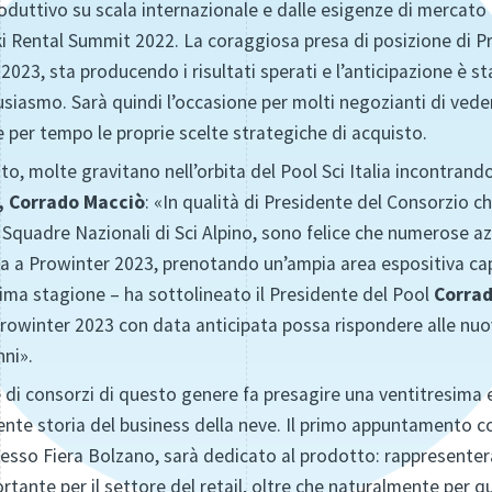
oduttivo su scala internazionale e dalle esigenze di mercato
Ski Rental Summit 2022. La coraggiosa presa di posizione di
o 2023, sta producendo i risultati sperati e l’anticipazione è 
iasmo. Sarà quindi l’occasione per molti negozianti di veder
e per tempo le proprie scelte strategiche di acquisto.
to, molte gravitano nell’orbita del Pool Sci Italia incontrand
, Corrado Macciò
: «In qualità di Presidente del Consorzio che
elle Squadre Nazionali di Sci Alpino, sono felice che numerose
a a Prowinter 2023, prenotando un’ampia area espositiva capa
ima stagione – ha sottolineato il Presidente del Pool
Corrad
 Prowinter 2023 con data anticipata possa rispondere alle nu
nni».
 di consorzi di questo genere fa presagire una ventitresima 
ente storia del business della neve. Il primo appuntamento c
 presso Fiera Bolzano, sarà dedicato al prodotto: rappresent
tante per il settore del retail, oltre che naturalmente per q