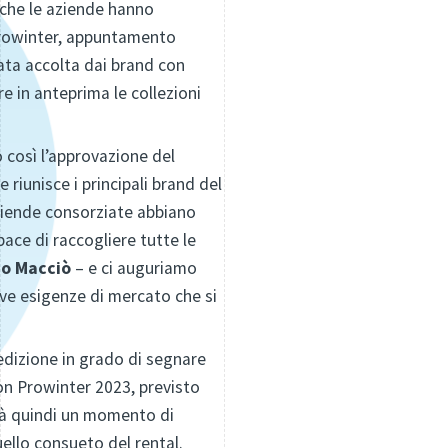
 che le aziende hanno
 Prowinter, appuntamento
stata accolta dai brand con
e in anteprima le collezioni
o così l’approvazione del
 riunisce i principali brand del
 aziende consorziate abbiano
ce di raccogliere tutte le
o Macciò
– e ci auguriamo
ove esigenze di mercato che si
edizione in grado di segnare
on Prowinter 2023, previsto
erà quindi un momento di
uello consueto del rental.