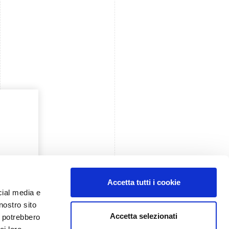
Accetta tutti i cookie
cial media e
nostro sito
Diventa espositore
Comunicati stampa
Accetta selezionati
i potrebbero
Pianifica presenza
Accredito stampa