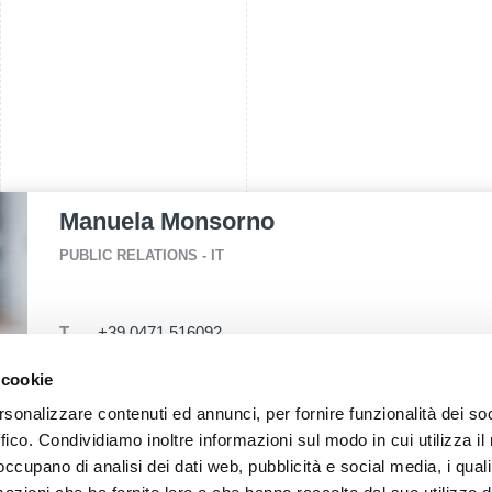
Manuela Monsorno
PUBLIC RELATIONS - IT
T.
+39 0471 516092
E.
manuela.monsorno@fieramesse.com
 cookie
rsonalizzare contenuti ed annunci, per fornire funzionalità dei so
ffico. Condividiamo inoltre informazioni sul modo in cui utilizza il 
I vincitori 2026
Elenco espositori
 occupano di analisi dei dati web, pubblicità e social media, i qual
I vincitori 2025
Catalogo prodotti