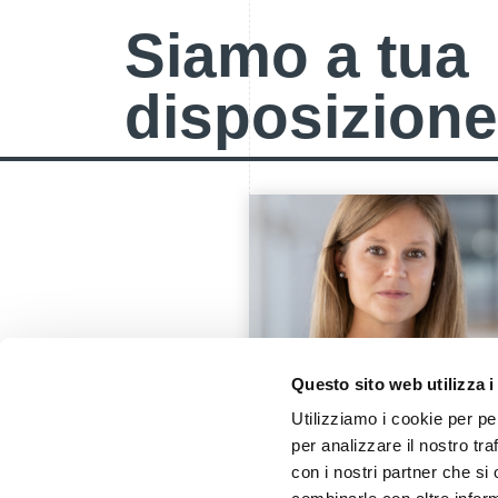
Siamo a tua
disposizione
Questo sito web utilizza i
Utilizziamo i cookie per pe
per analizzare il nostro tra
Ski Industry Climate Summit
Prowinter goes Outdoor
con i nostri partner che si