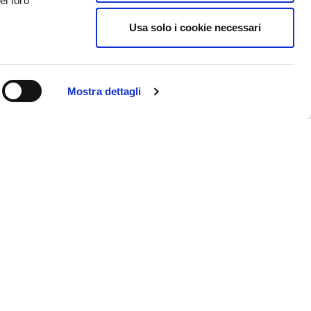
ei loro
Promozione
Galleria
Usa solo i cookie necessari
Fatture
Mostra dettagli
Contatti