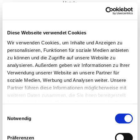
Hotels
Baby Pit Stop
Warum ausstellen
Werbung
Diese Webseite verwendet Cookies
Standaufbau
Wir verwenden Cookies, um Inhalte und Anzeigen zu
Technische Services
personalisieren, Funktionen für soziale Medien anbieten
Richtlinien
zu können und die Zugriffe auf unsere Website zu
Locations
analysieren. Außerdem geben wir Informationen zu Ihrer
FieraMesse Studios
Verwendung unserer Website an unsere Partner für
FieraMesse H1 Eventspace
soziale Medien, Werbung und Analysen weiter. Unsere
Neogy e-charging HUB
Partner führen diese Informationen möglicherweise mit
Pressemitteilungen
weiteren Daten zusammen, die Sie ihnen bereitgestellt
haben oder die sie im Rahmen Ihrer Nutzung der Dienste
gesammelt haben.
Einwilligungsauswahl
Notwendig
Präferenzen