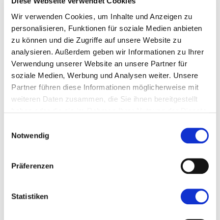
Diese Webseite verwendet Cookies
Teilnahme planen
Wir verwenden Cookies, um Inhalte und Anzeigen zu
Werbung
personalisieren, Funktionen für soziale Medien anbieten
Rechnungen
zu können und die Zugriffe auf unsere Website zu
Pressemitteilungen
analysieren. Außerdem geben wir Informationen zu Ihrer
Akkreditierung
Verwendung unserer Website an unsere Partner für
Mediathek
soziale Medien, Werbung und Analysen weiter. Unsere
Partner führen diese Informationen möglicherweise mit
weiteren Daten zusammen, die Sie ihnen bereitgestellt
haben oder die sie im Rahmen Ihrer Nutzung der Dienste
gesammelt haben.
Einwilligungsauswahl
Notwendig
DE
Präferenzen
Statistiken