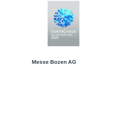
Messe Bozen AG
Messeplatz 1 —
39100 Bozen BZ
Tel.
+39 0471 516000
Fax.
+39 0471 516111
info@fieramesse.com
fieramesse.bz@pec.it