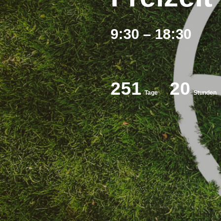
9:30 – 18:30
251
20
Tage
Stunden