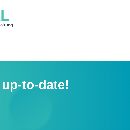
L
altung
up-to-date!