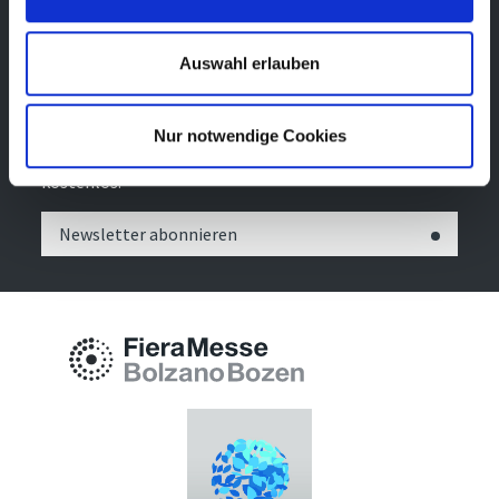
Auswahl erlauben
Newsletter
Bleibe über unsere Events immer up-to-date, erhalte
Nur notwendige Cookies
im Voraus nützliche Informationen! Natürlich
kostenlos.
Newsletter abonnieren