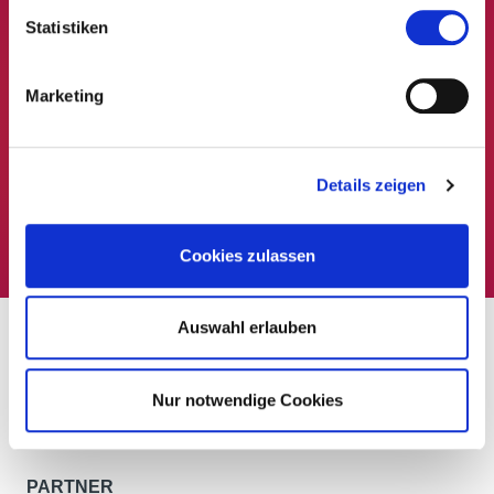
Entdecken Sie unsere
Statistiken
wahren Protagonisten
Marketing
Stöbern Sie in unserem Weinkatalog und
finden Sie heraus, welche Weine
bei Autochtona 2022 dabei waren!
Details zeigen
Zum Katalog
Cookies zulassen
Auswahl erlauben
Nur notwendige Cookies
PARTNER