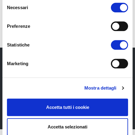
Selezione
Necessari
del
IT
consenso
Preferenze
Statistiche
Marketing
Newsletter
Rimani sempre aggiornata*o sui nostri eventi, ricevi
Mostra dettagli
informazioni utili in anteprima! Naturalmente senza
alcun costo.
Accetta tutti i cookie
Iscriviti alla Newsletter
Accetta selezionati