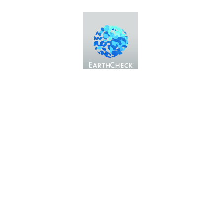
Messe Bozen AG
Messeplatz 1 —
39100 Bozen BZ
Tel.
+39 0471 516000
Fax.
+39 0471 516111
info@fieramesse.com
fieramesse.bz@pec.it