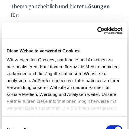
Thema ganzheitlich und bietet
Lösungen
für:
Bausystem-Effizienz und Reduktion von
notwendigen Baumaterialein (inklusive
Baustahl)
Diese Webseite verwendet Cookies
Betonrezepturen – nach dem jeweiligen
Wir verwenden Cookies, um Inhalte und Anzeigen zu
Anwendungsfall optimiert sowie
personalisieren, Funktionen für soziale Medien anbieten
Zement reduziert
zu können und die Zugriffe auf unsere Website zu
analysieren. Außerdem geben wir Informationen zu Ihrer
Innovative Dämmstoffe – inklusive
Verwendung unserer Website an unsere Partner für
mineralischer Dämmung
soziale Medien, Werbung und Analysen weiter. Unsere
Partner führen diese Informationen möglicherweise mit
BIM – und kollisionsfreie Planung
weiteren Daten zusammen, die Sie ihnen bereitgestellt
Recycling – inklusive
haben oder die sie im Rahmen Ihrer Nutzung der Dienste
gesammelt haben.
Recyclingbeton uvm.
Einwilligungsauswahl