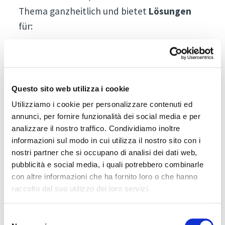
Thema ganzheitlich und bietet
Lösungen
für:
Bausystem-Effizienz und Reduktion von
notwendigen Baumaterialein (inklusive
Baustahl)
Questo sito web utilizza i cookie
Betonrezepturen – nach dem jeweiligen
Utilizziamo i cookie per personalizzare contenuti ed
Anwendungsfall optimiert sowie
annunci, per fornire funzionalità dei social media e per
Zement reduziert
analizzare il nostro traffico. Condividiamo inoltre
informazioni sul modo in cui utilizza il nostro sito con i
Innovative Dämmstoffe – inklusive
nostri partner che si occupano di analisi dei dati web,
mineralischer Dämmung
pubblicità e social media, i quali potrebbero combinarle
con altre informazioni che ha fornito loro o che hanno
BIM – und kollisionsfreie Planung
raccolto dal suo utilizzo dei loro servizi.
Recycling – inklusive
Recyclingbeton uvm.
Selezione