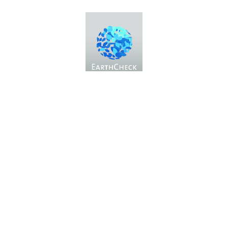
Fiera Bolzano Spa
Piazza Fiera 1 —
39100 Bolzano BZ
Tel.
+39 0471 516000
Fax.
+39 0471 516111
info@fieramesse.com
fieramesse.bz@pec.it