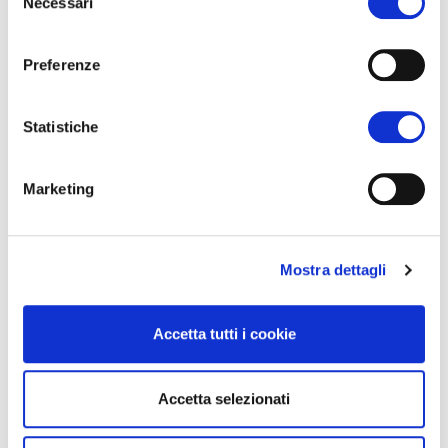
Necessari
del
consenso
Wann:
Samstag, 21/05/2022 von 10:00 bis
Preferenze
10:20
Statistiche
Wo:
Stage Innovation Forum - Messehalle
Sektor C
Marketing
In lingua tedesca
Mostra dettagli
Accetta tutti i cookie
PARTNER
Accetta selezionati