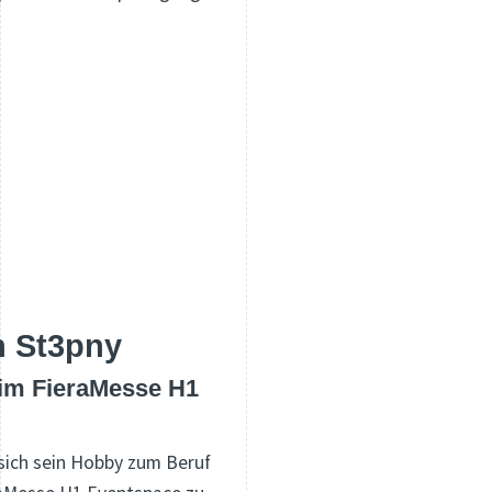
n St3pny
 im FieraMesse H1
t sich sein Hobby zum Beruf