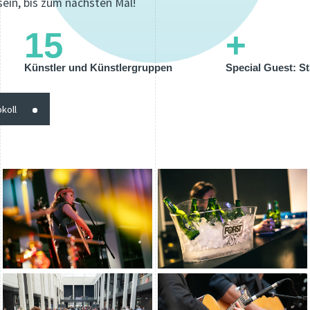
isein, bis zum nächsten Mal!
15
+
Künstler und Künstlergruppen
Special Guest: S
koll