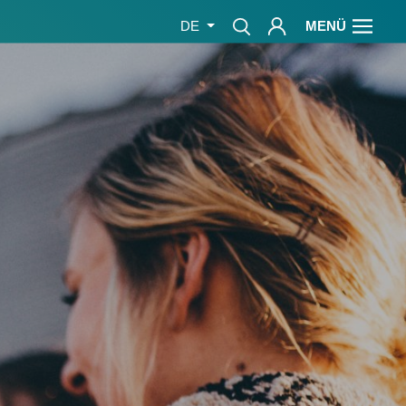
MENÜ
DE