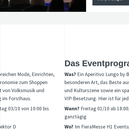
Das Eventprog
ereichen Mode, Einrichten,
Was?
Ein Aperitivo Lungo by 
astronomie zum Shoppen
besonderen Art,
das Beste aus
t von Volksmusik und
und Kulturszene sowie ein s
g im Forsthaus.
VIP-Besetzung. Hier ist für je
tag 03/10 von 10:00 bis
Wann?
Freitag 01/10 ab 18:0
ganztägig
Sektor D
Wo?
Im FieraMesse H1 Event