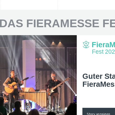
DAS FIERAMESSE F
Fiera
Fest 20
Guter Sta
FieraMes
Story anzeigen