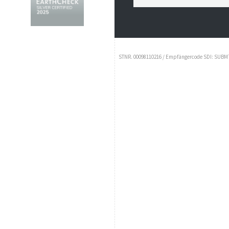
STNR. 00098110216 / Empfängercode SDI: SUBM70