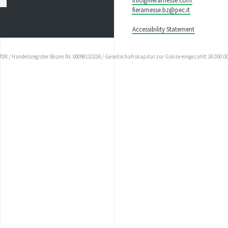
info@fieramesse.com
fieramesse.bz@pec.it
Accessibility Statement
N / Handelsregister Bozen Nr. 00098110216 / Gesellschaftskapital zur Gänze eingezahlt 24.050.00