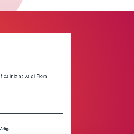
ca iniziativa di Fiera
 Adige