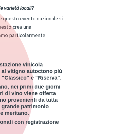
e varietà locali?
e questo evento nazionale si
Questo crea una
Siamo particolarmente
estazione vinicola
al vitigno autoctono più
 "Classico" e "Riserva".
nno, nei primi due giorni
ri di vino viene offerta
ino provenienti da tutta
l grande patrimonio
che meritano.
ionati con registrazione