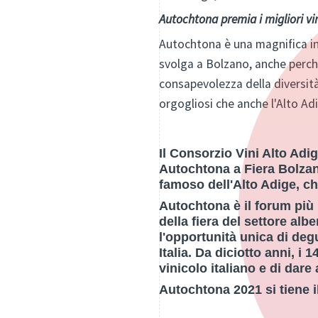
Autochtona premia i migliori vini
Autochtona è una magnifica in
svolga a Bolzano, anche perché
consapevolezza della diversità 
orgogliosi che anche l'Alto A
Il Consorzio Vini Alto Adi
Autochtona a Fiera Bolzan
famoso dell'Alto Adige, c
Autochtona è il forum più i
della fiera del settore albe
l'opportunità unica di degu
Italia. Da diciotto anni, 
vinicolo italiano e di dare
Autochtona 2021 si tiene i