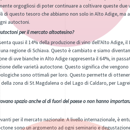
rmente orgogliosi di poter continuare a coltivare queste due 
i di questo tesoro che abbiamo non solo in Alto Adige, ma anc
igni autoctoni.
autoctoni per il mercato altoatesino?
senta quasi il 14% della produzione di vino dell'Alto Adige, il
 una regione di Schiava. Questo è cambiato e siamo diventanti 
zione di uve bianche in Alto Adige rappresenta il 64%, in passa
ione delle varietà autoctone. Questo significa che vengono
eologiche sono ottimali per loro. Questo permette di ottenere 
a della zona di St.Magdalena o del Lago di Caldaro, per Lagrei
 trovano spazio anche al di fuori del paese o non hanno importanz
vanti per il mercato nazionale. A livello internazionale, è en
utoctone sono un argomento ad ogni seminario e degustazion