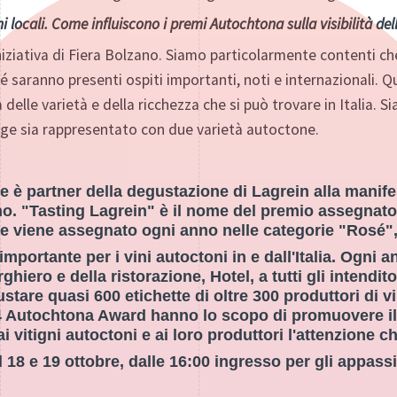
 locali. Come influiscono i premi Autochtona sulla visibilità dell
iziativa di Fiera Bolzano. Siamo particolarmente contenti ch
 saranno presenti ospiti importanti, noti e internazionali. 
delle varietà e della ricchezza che si può trovare in Italia. 
dige sia rappresentato con due varietà autoctone.
ge è partner della degustazione di Lagrein alla manif
o. "Tasting Lagrein" è il nome del premio assegnato 
he viene assegnato ogni anno nelle categorie "Rosé",
mportante per i vini autoctoni in e dall'Italia. Ogni a
rghiero e della ristorazione, Hotel, a tutti gli intendito
stare quasi 600 etichette di oltre 300 produttori di v
i 14 Autochtona Award hanno lo scopo di promuovere i
 ai vitigni autoctoni e ai loro produttori l'attenzione 
l 18 e 19 ottobre, dalle 16:00 ingresso per gli appass