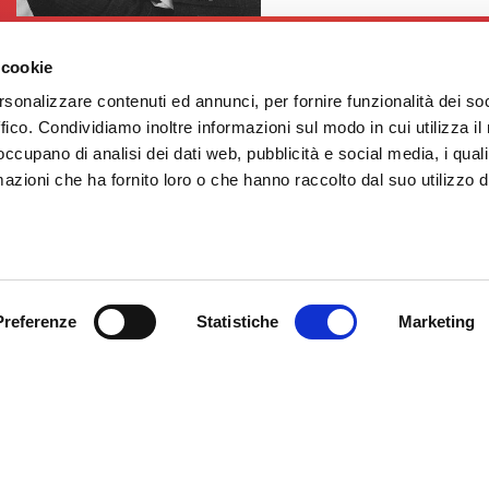
 cookie
rsonalizzare contenuti ed annunci, per fornire funzionalità dei so
ffico. Condividiamo inoltre informazioni sul modo in cui utilizza il 
 occupano di analisi dei dati web, pubblicità e social media, i qual
azioni che ha fornito loro o che hanno raccolto dal suo utilizzo d
DE
IT
Preferenze
Statistiche
Marketing
Fiera Bolzano
Spa
Piazza Fiera 1 —
nostri eventi, ricevi
39100 Bolzano BZ
! Naturalmente senza alcun
Tel.
+39 0471 516000