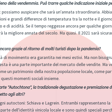
pieno della vendemmia. Può trarre qualche indicazione iniziale p
: possiamo auspicare che sarà un'annata straordinaria. Abbi
oni e grandi differenze di temperatura tra la notte e il gior
chero e di acidità. Se il tempo reggesse ancora per qualche gior
à la migliore annata del secolo. Ma quasi. Il 2021 sarà sicur
ncora grazie al ritorno di molti turisti dopo la pandemia?
ertà di movimento era garantita nei mesi estivi. Ma non bisog
esta è una parte importante del mercato delle vendite. Ma v
ome un patrimonio della nostra popolazione locale, come part
o questi momenti sociali insieme.
parte "Autochtona", la tradizionale degustazione e premiazione de
etto agli altri?
gni autoctoni: Schiava e Lagrein. Entrambi rappresentano la t
 parte dell'identità vinicola locale e sono quindi speciali pe