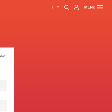
MENU
IT
atori