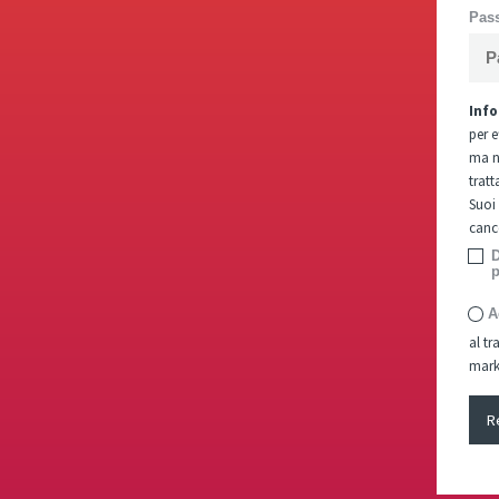
Pas
Info
per 
ma no
trat
Suoi 
canc
D
p
A
al tr
mark
R