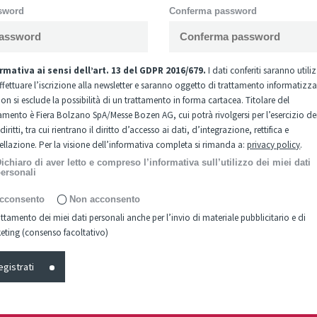
sword
Conferma password
rmativa ai sensi dell’art. 13 del GDPR 2016/679.
I dati conferiti saranno utili
effettuare l’iscrizione alla newsletter e saranno oggetto di trattamento informatizz
n si esclude la possibilità di un trattamento in forma cartacea. Titolare del
tamento è Fiera Bolzano SpA/Messe Bozen AG, cui potrà rivolgersi per l’esercizio de
diritti, tra cui rientrano il diritto d’accesso ai dati, d’integrazione, rettifica e
ellazione. Per la visione dell’informativa completa si rimanda a:
privacy policy
.
ichiaro di aver letto e compreso l’informativa sull’utilizzo dei miei dati
ersonali
cconsento
Non acconsento
attamento dei miei dati personali anche per l’invio di materiale pubblicitario e di
eting (consenso facoltativo)
egistrati