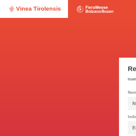
Vinea Tirolensis
Re
Inser
No
Indi