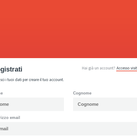
gistrati
Hai già un account?
Accesso visit
isci i tuoi dati per creare il tuo account.
me
Cognome
rizzo email