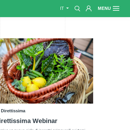
MENU
IT
Direttissima
irettissima Webinar