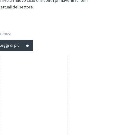
arrivo un nuovo ciclo di incontri primaverili sui temi
 attuali del settore.
03.2022
Leggi di più