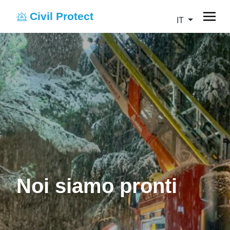
Civil Protect
IT
Noi siamo pronti