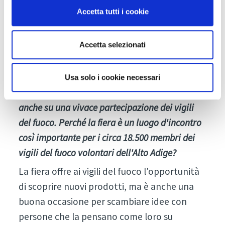
pompa per le acque reflue negli edifici nei
Accetta tutti i cookie
seminterrati o nei parcheggi sotterranei, è
importante che la pulizia e la manutenzione
Accetta selezionati
regolari garantiscano il loro buon
funzionamento.
Usa solo i cookie necessari
La settima edizione di Civil Protect può contare
anche su una vivace partecipazione dei vigili
del fuoco. Perché la fiera è un luogo d'incontro
così importante per i circa 18.500 membri dei
vigili del fuoco volontari dell'Alto Adige?
La fiera offre ai vigili del fuoco l'opportunità
di scoprire nuovi prodotti, ma è anche una
buona occasione per scambiare idee con
persone che la pensano come loro su