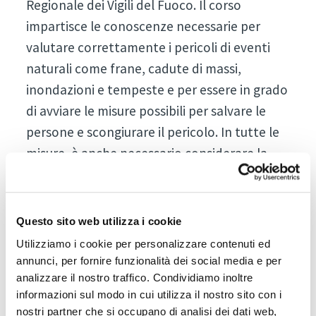
Regionale dei Vigili del Fuoco. Il corso
impartisce le conoscenze necessarie per
valutare correttamente i pericoli di eventi
naturali come frane, cadute di massi,
inondazioni e tempeste e per essere in grado
di avviare le misure possibili per salvare le
persone e scongiurare il pericolo. In tutte le
misure, è anche necessario considerare la
sicurezza dei vigili del fuoco, e ci sono anche
situazioni in cui raggiungiamo i nostri limiti
operativi. I vigili del fuoco coordinano anche
Questo sito web utilizza i cookie
costantemente il loro equipaggiamento in
Utilizziamo i cookie per personalizzare contenuti ed
relazione alla loro area di operazione.
annunci, per fornire funzionalità dei social media e per
analizzare il nostro traffico. Condividiamo inoltre
I vigili del fuoco volontari sono
informazioni sul modo in cui utilizza il nostro sito con i
tradizionalmente molto popolari in Alto Adige.
nostri partner che si occupano di analisi dei dati web,