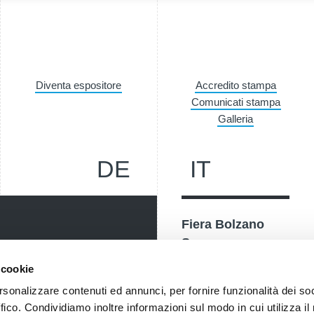
Diventa espositore
Accredito stampa
Comunicati stampa
Galleria
DE
IT
Fiera Bolzano
Spa
Piazza Fiera 1 —
 cookie
nostri eventi, ricevi
39100 Bolzano BZ
rsonalizzare contenuti ed annunci, per fornire funzionalità dei so
! Naturalmente senza alcun
Tel.
+39 0471 516000
ffico. Condividiamo inoltre informazioni sul modo in cui utilizza il 