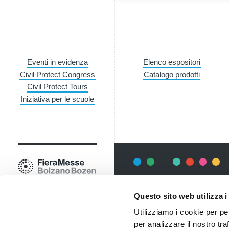
Eventi in evidenza
Elenco espositori
Civil Protect Congress
Catalogo prodotti
Civil Protect Tours
Iniziativa per le scuole
Newsletter
Questo sito web utilizza i
Rimani sempre aggiornata*o sui 
Utilizziamo i cookie per pe
informazioni utili in anteprima
costo.
per analizzare il nostro tra