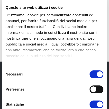
Questo sito web utilizza i cookie
Utilizziamo i cookie per personalizzare contenuti ed
annunci, per fornire funzionalità dei social media e per
analizzare il nostro traffico. Condividiamo inoltre
informazioni sul modo in cui utilizza il nostro sito con i
IT
nostri partner che si occupano di analisi dei dati web,
pubblicità e social media, i quali potrebbero combinarle
con altre informazioni che ha fornito loro o che hanno
raccolto dal suo utilizzo dei loro servizi.
Selezione
Necessari
del
consenso
Newsletter
Preferenze
Rimani sempre aggiornata*o sui nostri eventi, ricevi
informazioni utili in anteprima! Naturalmente senza
alcun costo.
Statistiche