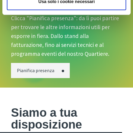
partecipazione?
Usa solo i cookie necessari
Clicca "Pianifica presenza": da lì puoi partire
per trovare le altre informazioni utili per
esporre in fiera. Dallo stand alla
fatturazione, fino ai servizi tecnici e al
programma eventi del nostro Quartiere.
Pianifica presenza
Siamo a tua
disposizione