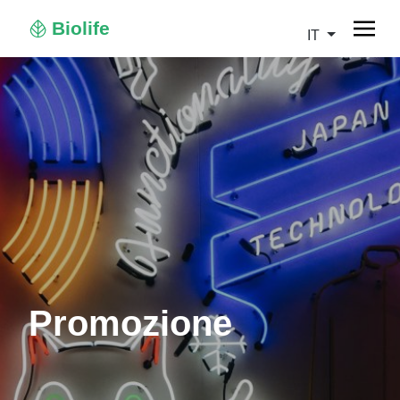
Biolife
IT
Promozione