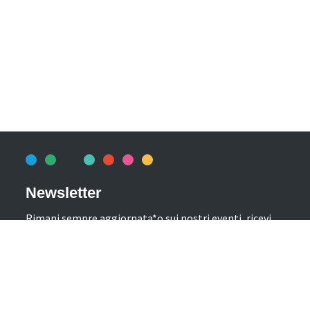
Newsletter
Rimani sempre aggiornata*o sui nostri eventi, ricevi
informazioni utili in anteprima! Naturalmente senza
alcun costo.
Iscriviti alla Newsletter