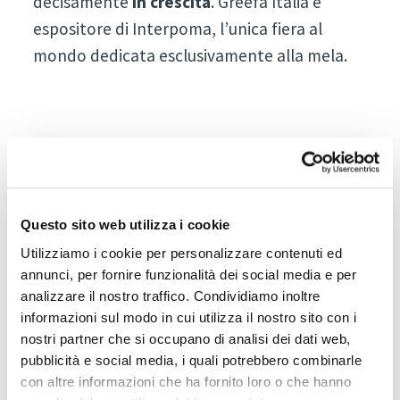
decisamente
in crescita
. Greefa Italia è
espositore di Interpoma, l’unica fiera al
mondo dedicata esclusivamente alla mela.
Contatto
Questo sito web utilizza i cookie
Utilizziamo i cookie per personalizzare contenuti ed
Greefa Italia
annunci, per fornire funzionalità dei social media e per
Lochmann Gregor, 0039 327 8216286
analizzare il nostro traffico. Condividiamo inoltre
informazioni sul modo in cui utilizza il nostro sito con i
glochmann@greefa.com
nostri partner che si occupano di analisi dei dati web,
Zona Industriale 1/11, 39011 Lana - Italy
pubblicità e social media, i quali potrebbero combinarle
con altre informazioni che ha fornito loro o che hanno
Tel.: +39 0473 424 181
www.greefa.com