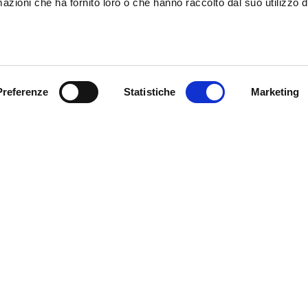
azioni che ha fornito loro o che hanno raccolto dal suo utilizzo d
DE
IT
Preferenze
Statistiche
Marketing
Fiera Bolzano
Spa
Piazza Fiera 1 —
nostri eventi, ricevi
39100 Bolzano BZ
! Naturalmente senza alcun
Tel.
+39 0471 516000
Fax.
+39 0471 516111
info@fieramesse.com
fieramesse.bz@pec.it
Dichiarazione di
Accessibilità