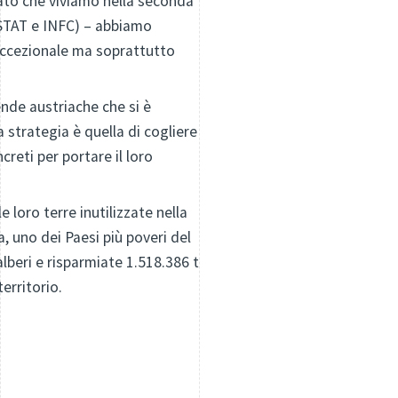
to che viviamo nella seconda
STAT e INFC) – abbiamo
 eccezionale ma soprattutto
ende austriache che si è
 strategia è quella di cogliere
reti per portare il loro
le loro terre inutilizzate nella
, uno dei Paesi più poveri del
alberi e risparmiate 1.518.386 t
erritorio.