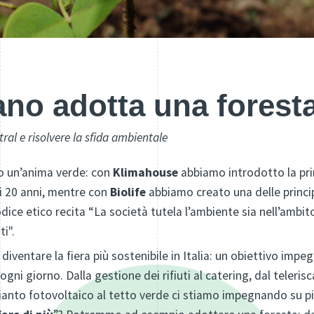
ano adotta una forest
ral e risolvere la sfida ambientale
o un’anima verde: con
Klimahouse
abbiamo introdotto la pri
imi 20 anni, mentre con
Biolife
abbiamo creato una delle principa
odice etico recita “La società tutela l’ambiente sia nell’ambito
i".
 diventare la fiera più sostenibile in Italia: un obiettivo im
gni giorno. Dalla gestione dei rifiuti al catering, dal teleris
mpianto fotovoltaico al tetto verde ci stiamo impegnando su 