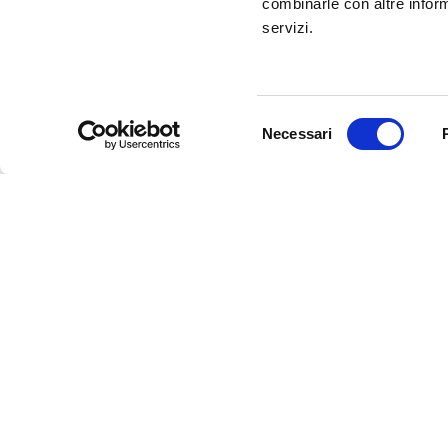
combinarle con altre inform
servizi.
Selezione
Necessari
del
consenso
Newsletter
Rimani sempre aggiornata*o sui 
informazioni utili in anteprima
costo.
Iscriviti alla Newsletter