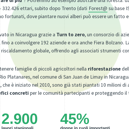
fare di più
”? Potremmo ad esempio adottare una foresta: da
 – 332.426 ettari, subito dopo Trento (dati
Forest@
su base I
o fortunati, dove piantare nuovi alberi può essere un fatto
ovato in Nicaragua grazie a
Turn to zero
, un consorzio di azi
, fino a coinvolgere 192 aziende e ora anche Fiera Bolzano. La
 riscaldamento globale, offrendo agli associati strumenti conc
enere famiglie di piccoli agricoltori nella
riforestazione
del
Rio Platanares, nel comune di San Juan de Limay in Nicaragua
 che è iniziato nel 2010, sono già stati piantati 10 milioni di 
fici concreti
per le comunità partecipanti e proteggendo il t
2.900
45%
lavori stagionali
donne in ruoli importanti