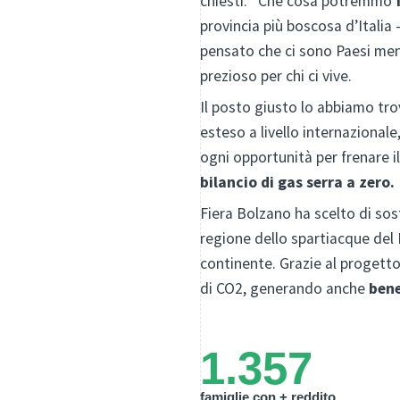
chiesti: “Che cosa potremmo
provincia più boscosa d’Italia
pensato che ci sono Paesi men
prezioso per chi ci vive.
Il posto giusto lo abbiamo tr
esteso a livello internazionale
ogni opportunità per frenare il
bilancio di gas serra a zero.
Fiera Bolzano ha scelto di sost
regione dello spartiacque del 
continente. Grazie al progetto,
di CO2, generando anche
bene
1.357
famiglie con + reddito