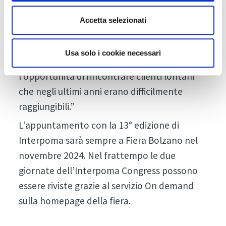
rinnovato lo stand per comunicare come è
cresciuta e cambiata l’azienda e per
Accetta selezionati
presentare prodotti nuovi e innovativi.
Siamo molto soddisfatti della nostra
Usa solo i cookie necessari
presenza in fiera, anche perché ci ha dato
l’opportunità di rincontrare clienti lontani
che negli ultimi anni erano difficilmente
raggiungibili.”
L’appuntamento con la 13° edizione di
Interpoma sarà sempre a Fiera Bolzano nel
novembre 2024. Nel frattempo le due
giornate dell’Interpoma Congress possono
essere riviste grazie al servizio On demand
sulla homepage della fiera.