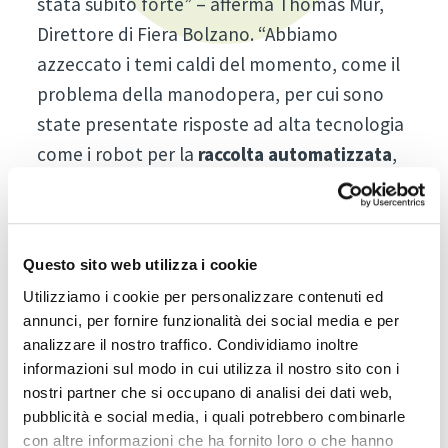
stata subito forte” – afferma Thomas Mur,
Direttore di Fiera Bolzano. “Abbiamo
azzeccato i temi caldi del momento, come il
problema della manodopera, per cui sono
state presentate risposte ad alta tecnologia
come i robot per la
raccolta automatizzata
,
e il cambiamento climatico, a cui abbiamo
dato rilevanza premiando con l’Interpoma
Award le tecnologie più innovative per la
Questo sito web utilizza i cookie
gestione dell'acqua
nei meleti. Ma la
Utilizziamo i cookie per personalizzare contenuti ed
grandissima novità di quest’anno è stato
annunci, per fornire funzionalità dei social media e per
l’
Interpoma Variety Garden
, un’esposizione
analizzare il nostro traffico. Condividiamo inoltre
di 60 varietà esclusive di mele, che ha
informazioni sul modo in cui utilizza il nostro sito con i
riscontrato un alto interesse tra i visitatori”.
nostri partner che si occupano di analisi dei dati web,
pubblicità e social media, i quali potrebbero combinarle
La parola ai protagonisti
con altre informazioni che ha fornito loro o che hanno