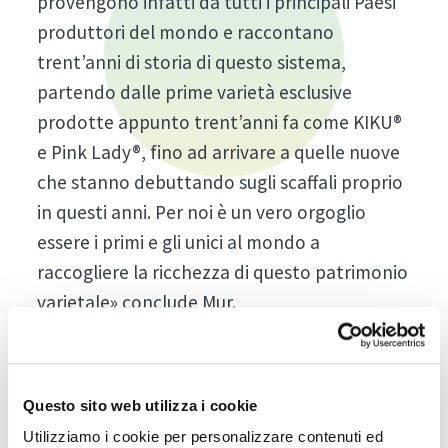
provengono infatti da tutti i principali Paesi
produttori del mondo e raccontano
trent’anni di storia di questo sistema,
partendo dalle prime varietà esclusive
prodotte appunto trent’anni fa come KIKU®
e Pink Lady®, fino ad arrivare a quelle nuove
che stanno debuttando sugli scaffali proprio
in questi anni. Per noi è un vero orgoglio
essere i primi e gli unici al mondo a
raccogliere la ricchezza di questo patrimonio
varietale» conclude Mur.
Protagonista indiscusso del Variety Garden
sarà il colore. I frutti in esposizione
presenteranno una gamma di sfumature
Questo sito web utilizza i cookie
ampissima, dal giallo brillante delle varietà
Utilizziamo i cookie per personalizzare contenuti ed