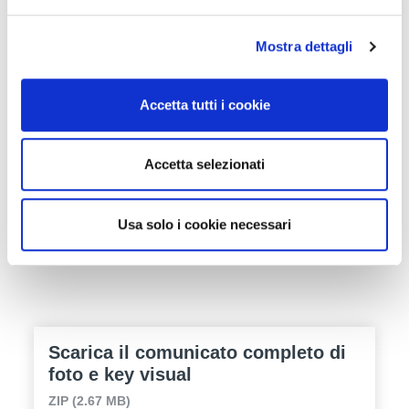
del risparmio idrico; il 17 e 18 novembre è in
programma
Interpoma Congress
, con focus
Mostra dettagli
sul mercato melicolo degli Stati Uniti e la
raccolta robotizzata, e per tutte e tre le
Accetta tutti i cookie
giornate si susseguiranno gli
Interpoma
Tours
, 10 visite guidate alle realtà più
Accetta selezionati
all’avanguardia del settore melicolo in Alto
Adige e Trentino.
Usa solo i cookie necessari
Scarica il comunicato completo di
foto e key visual
ZIP (2.67 MB)