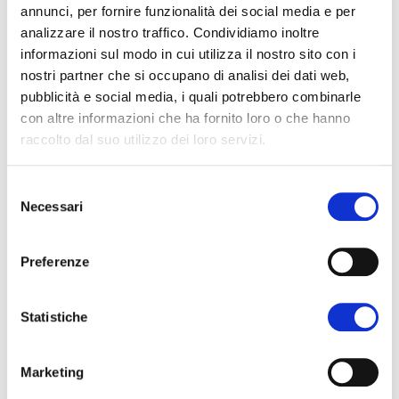
commercializzate con i marchi yello® e opal®,
annunci, per fornire funzionalità dei social media e per
analizzare il nostro traffico. Condividiamo inoltre
al verde fresco e brillante delle GreenStar®,
informazioni sul modo in cui utilizza il nostro sito con i
al rosso scuro e intenso della Crimson
nostri partner che si occupano di analisi dei dati web,
Snow®, per finire con le nuove attraenti
pubblicità e social media, i quali potrebbero combinarle
mele a polpa rossa Red Moon®, Kissabel® e
con altre informazioni che ha fornito loro o che hanno
raccolto dal suo utilizzo dei loro servizi.
Lucy™Glo.
Interpoma Variety Garden si inserisce
Selezione
nell’ampia offerta di iniziative collaterali
Necessari
del
previste durante la 12° edizione di
consenso
Interpoma. Il 16 novembre, giornata che
Preferenze
precede l’inaugurazione della
manifestazione, sarà prevista un’
Opening
in
Statistiche
occasione della quale verranno
premiati i
vincitori di Interpoma Award
, il concorso
Marketing
dedicato alle migliori innovazioni nel campo