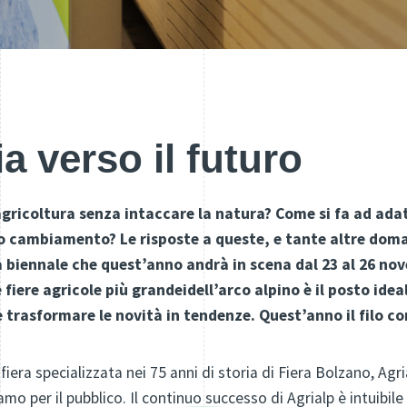
a verso il futuro
agricoltura senza intaccare la natura? Come si fa ad adat
o cambiamento? Le risposte a queste, e tante altre doma
ra biennale che quest’anno andrà in scena dal 23 al 26 no
fiere agricole più grandeidell’arco alpino è il posto idea
 e trasformare le novità in tendenze. Quest’anno il filo c
fiera specializzata nei 75 anni di storia di Fiera Bolzano, Agr
 per il pubblico. Il continuo successo di Agrialp è intuibile 