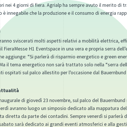
i nei 4 giorni di fiera. Agrialp ha sempre avuto il merito di tr
o è innegabile che la produzione e il consumo di energia ra
a
no sviscerati molti aspetti relativi a mobilità elettrica, eff
l FieraMesse H1 Eventspace in una vera e propria serra dell’e
he aggiunge: “Si parlerà di risparmio energetico e green energ
a il tema energetico non sarà trattato solo nella “serra dell
i ospitati sul palco allestito per l’occasione dal Bauernbund
attualità
inaugurale di giovedì 23 novembre, sul palco del Bauernbund si
erdì avranno luogo un simposio dedicato alla mappatura del s
ta diretta da parte dei contadini. Sempre venerdì si parlerà d
bato sarà dedicato ai grandi eventi atmosferici e alla gestio