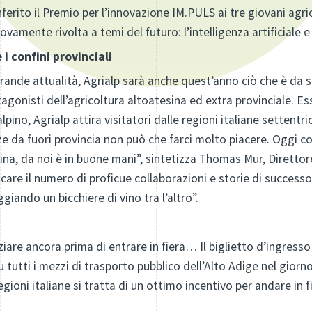
ferito il Premio per l’innovazione IM.PULS ai tre giovani agric
amente rivolta a temi del futuro: l’intelligenza artificiale e 
i confini provinciali
rande attualità, Agrialp sarà anche quest’anno ciò che è da 
otagonisti dell’agricoltura altoatesina ed extra provinciale. E
alpino, Agrialp attira visitatori dalle regioni italiane settent
e da fuori provincia non può che farci molto piacere. Oggi c
pina, da noi è in buone mani”, sintetizza Thomas Mur, Direttor
care il numero di proficue collaborazioni e storie di success
iando un bicchiere di vino tra l’altro”.
ziare ancora prima di entrare in fiera… Il biglietto d’ingresso 
 tutti i mezzi di trasporto pubblico dell’Alto Adige nel giorno
regioni italiane si tratta di un ottimo incentivo per andare in 