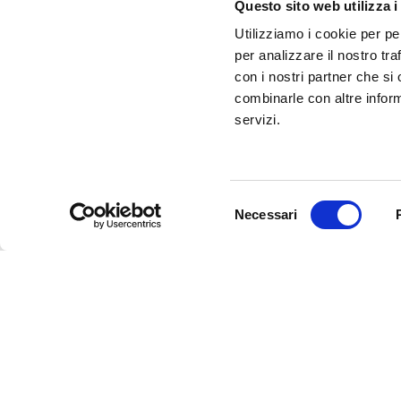
Questo sito web utilizza i
Utilizziamo i cookie per pe
per analizzare il nostro tra
con i nostri partner che si
combinarle con altre inform
servizi.
Selezione
Necessari
del
consenso
Newsletter
Rimani sempre aggiornata*o sui 
informazioni utili in anteprima
costo.
Iscriviti alla Newsletter