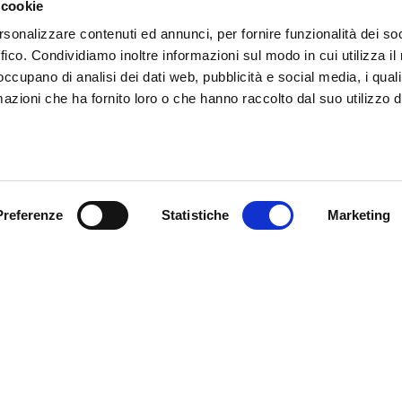
 cookie
rsonalizzare contenuti ed annunci, per fornire funzionalità dei so
T.
+39 0471 516092
ffico. Condividiamo inoltre informazioni sul modo in cui utilizza il 
E.
manuela.monsorno@fieramesse.com
 occupano di analisi dei dati web, pubblicità e social media, i qual
azioni che ha fornito loro o che hanno raccolto dal suo utilizzo d
DE
IT
Preferenze
Statistiche
Marketing
Fiera Bolzano
Spa
Piazza Fiera 1 —
nostri eventi, ricevi
39100 Bolzano BZ
! Naturalmente senza alcun
Tel.
+39 0471 516000
Fax.
+39 0471 516111