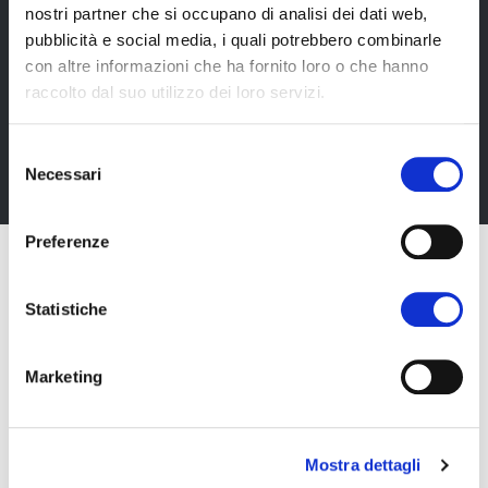
nostri partner che si occupano di analisi dei dati web,
Newsletter
pubblicità e social media, i quali potrebbero combinarle
Rimani sempre aggiornata*o sui nostri eventi, ricevi
con altre informazioni che ha fornito loro o che hanno
informazioni utili in anteprima! Naturalmente senza
raccolto dal suo utilizzo dei loro servizi.
alcun costo.
Selezione
Iscriviti alla Newsletter
Necessari
del
consenso
Preferenze
Statistiche
Marketing
Mostra dettagli