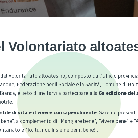
l Volontariato altoate
a del Volontariato altoatesino, composto dall'Ufficio provincial
none, Federazione per il Sociale e la Sanità, Comune di Bolz
ianca, è lieto di invitarvi a partecipare alla
6a edizione dell
olife.
stile di vita e il vivere consapevolmente
. Saremo presenti 
bene", a complemento di "Mangiare bene", "Vivere bene" e "Ab
tariato è "Io, tu, noi. Insieme per il bene!".