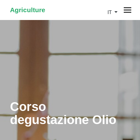
Agriculture
IT
Corso
degustazione Olio