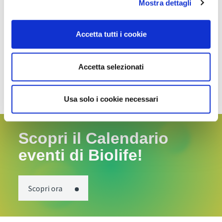
Mostra dettagli
17:30
Campane
Matteazzi
tibetane
Accetta tutti i cookie
17:30-
Dimostrazione
Alessandra
18:00
Gong
e Stefano
Accetta selezionati
Usa solo i cookie necessari
Scopri il Calendario
eventi di Biolife!
Scopri ora