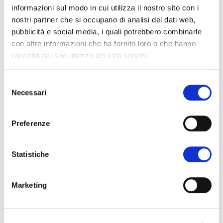
13:00
Moré
informazioni sul modo in cui utilizza il nostro sito con i
nostri partner che si occupano di analisi dei dati web,
13:00-
Mindfulness
Paola
pubblicità e social media, i quali potrebbero combinarle
13:45
sensoriale
Majocchi
con altre informazioni che ha fornito loro o che hanno
raccolto dal suo utilizzo dei loro servizi.
13:45-
Yoga
Debora
14:30
sciamanico
Costa
Selezione
Necessari
del
14:30-
Stefania
Tech Nec
consenso
15:15
Iannuzzi
Preferenze
15:15-
Evi
Slow Down
16:00
Pardeller
Statistiche
16:00-
Mindfulness
Riccardo
16:45
psicosomatica
Moré
Marketing
Massaggio
16:45-
sonoro -
Anna