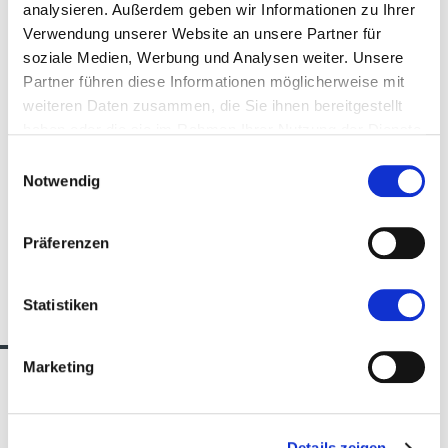
analysieren. Außerdem geben wir Informationen zu Ihrer
anzubieten.
Verwendung unserer Website an unsere Partner für
soziale Medien, Werbung und Analysen weiter. Unsere
Partner führen diese Informationen möglicherweise mit
weiteren Daten zusammen, die Sie ihnen bereitgestellt
7. Was passiert auf der
haben oder die sie im Rahmen Ihrer Nutzung der Dienste
Messe?
gesammelt haben.
Einwilligungsauswahl
Notwendig
Präferenzen
Statistiken
Wir sind für dich da
Marketing
Priska Hechenblaickner
BRAND MANAGER
Details zeigen