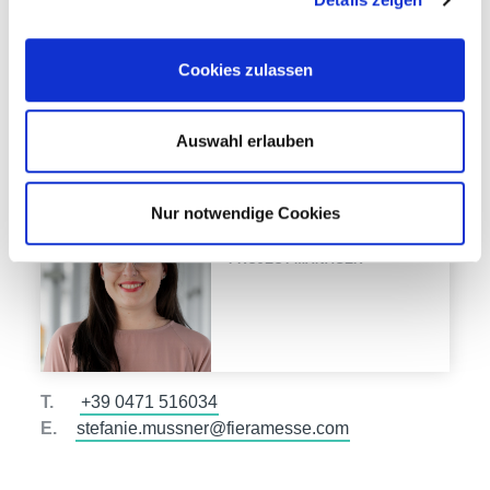
Cookies zulassen
T.
+39 0471 516026
Auswahl erlauben
E.
priska.hechenblaickner@fieramesse.com
Nur notwendige Cookies
Stefanie Mussner
PROJECT MANAGER
T.
+39 0471 516034
E.
stefanie.mussner@fieramesse.com