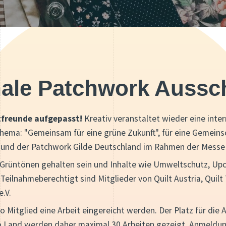
nale Patchwork Aussc
ltfreunde aufgepasst!
Kreativ veranstaltet wieder eine inte
ema: "Gemeinsam für eine grüne Zukunft", für eine Gemeinsc
alia und der Patchwork Gilde Deutschland im Rahmen der Messe
in Grüntönen gehalten sein und Inhalte wie Umweltschutz, Up
eilnahmeberechtigt sind Mitglieder von Quilt Austria, Quilt Ti
.V.
o Mitglied eine Arbeit eingereicht werden. Der Platz für die 
pro Land werden daher maximal 30 Arbeiten gezeigt. Anmeldun