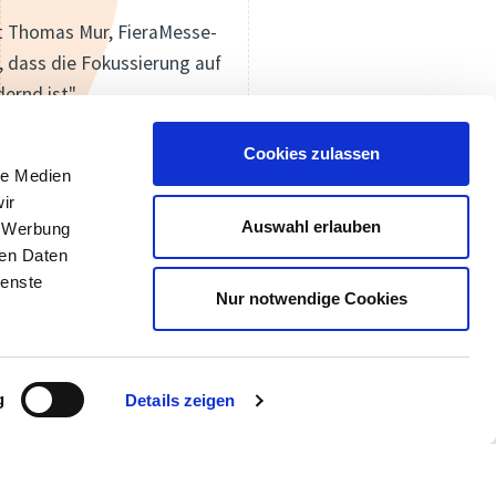
agt Thomas Mur, FieraMesse-
, dass die Fokussierung auf
ernd ist".
878
Cookies zulassen
le Medien
arnis (Tonnen)
ir
Auswahl erlauben
, Werbung
ren Daten
ienste
Nur notwendige Cookies
g
Details zeigen
Kontakt