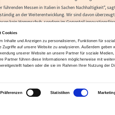
der führenden Messen in Italien in Sachen Nachhaltigkeit", s
h ständig an der Weiterentwicklung. Wir sind davon überzeugt
uancen kein Hemmschuh, sondern im Gegenteil innovationsförd
11.540
6.
t Cookies
 Inhalte und Anzeigen zu personalisieren, Funktionen für sozia
Produzierte Energie gesamt (MWh)
CO2-Ersp
e Zugriffe auf unsere Website zu analysieren. Außerdem geben w
rwendung unserer Website an unsere Partner für soziale Medien
re Partner führen diese Informationen möglicherweise mit weite
ereitgestellt haben oder die sie im Rahmen Ihrer Nutzung der D
DE
IT
EN
Präferenzen
Statistiken
Marketin
Messe Bozen AG