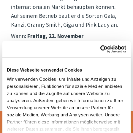
internationalen Markt behaupten können.
Auf seinem Betrieb baut er die Sorten Gala,
Kanzi, Granny Smith, Giga und Pink Lady an.
Wann:
Freitag, 22. November
Wo:
Abfahrt mit dem Bus vom Messeplatz
um 8:30 Uhr und Rückkehr um 12:30 Uhr
Wie:
Teilnahme durch Vorzeigen des Online-
Diese Webseite verwendet Cookies
Tickets um € 110 bei der Abreise
Wir verwenden Cookies, um Inhalte und Anzeigen zu
personalisieren, Funktionen für soziale Medien anbieten
zu können und die Zugriffe auf unsere Website zu
analysieren. Außerdem geben wir Informationen zu Ihrer
Verwendung unserer Website an unsere Partner für
soziale Medien, Werbung und Analysen weiter. Unsere
Partner führen diese Informationen möglicherweise mit
Kaufe dein Ticket für
weiteren Daten zusammen, die Sie ihnen bereitgestellt