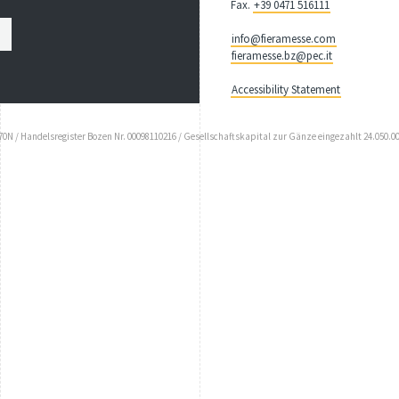
Fax.
+39 0471 516111
info@fieramesse.com
fieramesse.bz@pec.it
Accessibility Statement
N / Handelsregister Bozen Nr. 00098110216 / Gesellschaftskapital zur Gänze eingezahlt 24.050.00