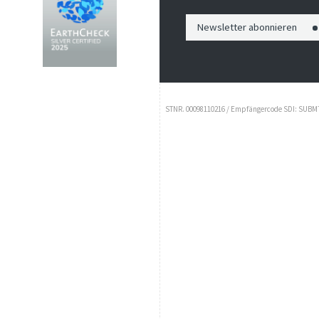
Newsletter abonnieren
STNR. 00098110216 / Empfängercode SDI: SUBM70