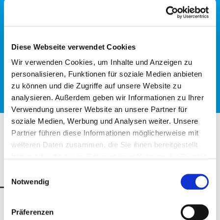
Besuche die offizielle Webseite der
Autonomen Provinz Bozen, Amt für
Ausbildungs- und Berufsberatung der
Diese Webseite verwendet Cookies
Abteilung Bildungsförderung.
Wir verwenden Cookies, um Inhalte und Anzeigen zu
personalisieren, Funktionen für soziale Medien anbieten
Jetzt entdecken
zu können und die Zugriffe auf unsere Website zu
analysieren. Außerdem geben wir Informationen zu Ihrer
Verwendung unserer Website an unsere Partner für
soziale Medien, Werbung und Analysen weiter. Unsere
Partner führen diese Informationen möglicherweise mit
weiteren Daten zusammen, die Sie ihnen bereitgestellt
Pläne Futurum und
haben oder die sie im Rahmen Ihrer Nutzung der Dienste
WorldSkills
gesammelt haben.
Einwilligungsauswahl
Notwendig
Präferenzen