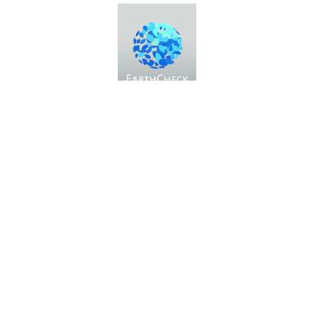
Messe Bozen AG
Messeplatz 1 —
39100 Bozen BZ
Tel.
+39 0471 516000
Fax.
+39 0471 516111
info@fieramesse.com
fieramesse.bz@pec.it