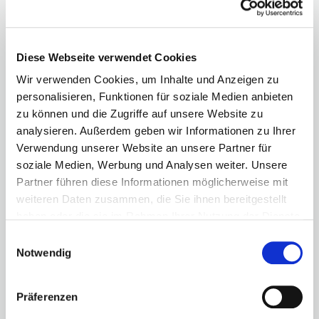
Name*
Diese Webseite verwendet Cookies
Nachname*
Wir verwenden Cookies, um Inhalte und Anzeigen zu
personalisieren, Funktionen für soziale Medien anbieten
zu können und die Zugriffe auf unsere Website zu
analysieren. Außerdem geben wir Informationen zu Ihrer
E-Mail*
Verwendung unserer Website an unsere Partner für
soziale Medien, Werbung und Analysen weiter. Unsere
Partner führen diese Informationen möglicherweise mit
Telefon
weiteren Daten zusammen, die Sie ihnen bereitgestellt
haben oder die sie im Rahmen Ihrer Nutzung der Dienste
gesammelt haben.
Einwilligungsauswahl
Notwendig
Firma
Präferenzen