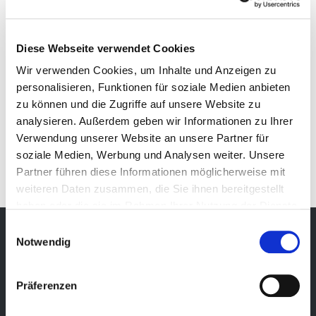
Diese Webseite verwendet Cookies
Wir verwenden Cookies, um Inhalte und Anzeigen zu
personalisieren, Funktionen für soziale Medien anbieten
zu können und die Zugriffe auf unsere Website zu
analysieren. Außerdem geben wir Informationen zu Ihrer
IT
Verwendung unserer Website an unsere Partner für
soziale Medien, Werbung und Analysen weiter. Unsere
Partner führen diese Informationen möglicherweise mit
weiteren Daten zusammen, die Sie ihnen bereitgestellt
haben oder die sie im Rahmen Ihrer Nutzung der Dienste
gesammelt haben.
Einwilligungsauswahl
Notwendig
Newsletter
Präferenzen
Bleibe über unsere Events immer up-to-date, erhalte
im Voraus nützliche Informationen! Natürlich