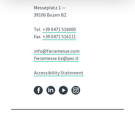
Messeplatz 1 —
39100 Bozen BZ
Tel.
+39 0471 516000
Fax.
+39 0471 516111
info@fieramesse.com
fieramesse.bz@pec.it
Accessibility Statement
STNR. 00098110216 / Empfängercode SDI: SUBM70N / Handelsregister
Bozen Nr. 00098110216 / Gesellschaftskapital zur Gänze eingezahlt
24.050.000 /
Impressum
/
Privacy Policy
/
Imposta cookie