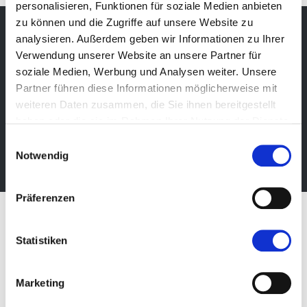
personalisieren, Funktionen für soziale Medien anbieten
zu können und die Zugriffe auf unsere Website zu
analysieren. Außerdem geben wir Informationen zu Ihrer
Verwendung unserer Website an unsere Partner für
Newsletter
soziale Medien, Werbung und Analysen weiter. Unsere
Partner führen diese Informationen möglicherweise mit
Bleibe über unsere Events immer up-to-date, erhalte
weiteren Daten zusammen, die Sie ihnen bereitgestellt
im Voraus nützliche Informationen! Natürlich
haben oder die sie im Rahmen Ihrer Nutzung der Dienste
kostenlos.
gesammelt haben.
Einwilligungsauswahl
Newsletter abonnieren
Notwendig
Präferenzen
Statistiken
Marketing