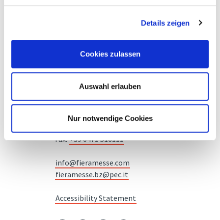
Details zeigen
Cookies zulassen
Messe Bozen AG
Auswahl erlauben
Messeplatz 1 —
39100 Bozen BZ
Nur notwendige Cookies
Tel.
+39 0471 516000
Fax.
+39 0471 516111
info@fieramesse.com
fieramesse.bz@pec.it
Accessibility Statement