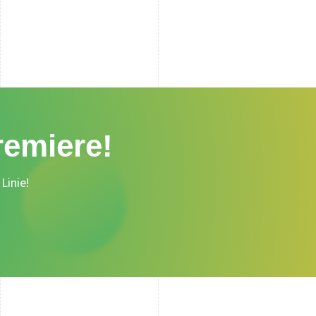
remiere!
Linie!